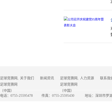
本支部开展“两学一做”学习教
了思想基础。精心制定学习教
做”学习教育意见、陆军两项
党委班子成员和各党支部意见
做”学习教育实施方案，明确
育内容、工作措施及要求，为公
工作部署会为扎实有效开展学习
学习教育工作部署会，公司党
室、工会、团委负责人参加。会
同志《...
足球竞猜网,
关于我们
新闻资讯
足球竞猜网,
人力资源
联系我
足球竞猜网
足球竞猜网
（中国）
（中国）
电话：
0755-25595478
传真：
0755-25595430
地址：深圳市罗湖