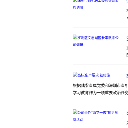
根据陆参直属党委和深圳市直机
学习教育作为一项重要政治任
工，将学习教育活动与改革强
理紧密结合，精心组织，扎实推
学一做”学习教育准备工作，公
部组织生活会，围绕“两学一做