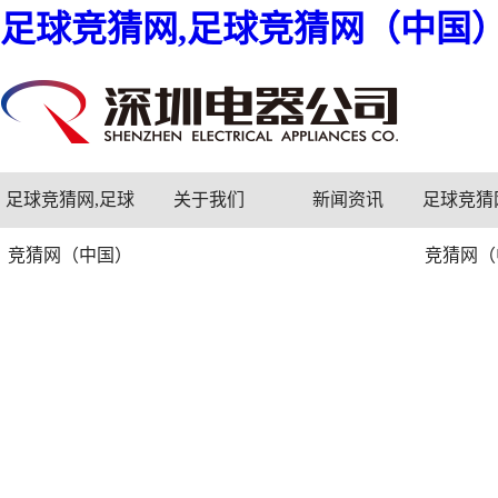
足球竞猜网,足球竞猜网（中国
足球竞猜网,足球
关于我们
新闻资讯
足球竞猜
竞猜网（中国）
竞猜网（